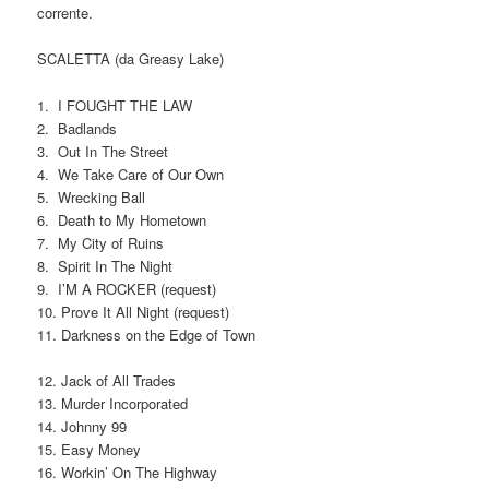
corrente.
SCALETTA (da Greasy Lake)
1. I FOUGHT THE LAW
2. Badlands
3. Out In The Street
4. We Take Care of Our Own
5. Wrecking Ball
6. Death to My Hometown
7. My City of Ruins
8. Spirit In The Night
9. I’M A ROCKER (request)
10. Prove It All Night (request)
11. Darkness on the Edge of Town
12. Jack of All Trades
13. Murder Incorporated
14. Johnny 99
15. Easy Money
16. Workin’ On The Highway