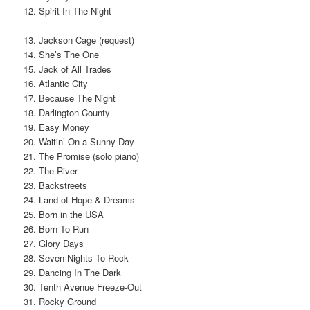
12. Spirit In The Night
13. Jackson Cage (request)
14. She’s The One
15. Jack of All Trades
16. Atlantic City
17. Because The Night
18. Darlington County
19. Easy Money
20. Waitin’ On a Sunny Day
21. The Promise (solo piano)
22. The River
23. Backstreets
24. Land of Hope & Dreams
25. Born in the USA
26. Born To Run
27. Glory Days
28. Seven Nights To Rock
29. Dancing In The Dark
30. Tenth Avenue Freeze-Out
31. Rocky Ground