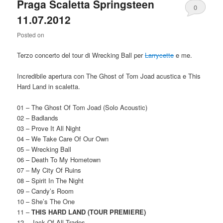
Praga Scaletta Springsteen
0
11.07.2012
Comments
Posted on
Terzo concerto del tour di Wrecking Ball per
Larrycette
e me.
Incredibile apertura con The Ghost of Tom Joad acustica e This
Hard Land in scaletta.
01 – The Ghost Of Tom Joad (Solo Acoustic)
02 – Badlands
03 – Prove It All Night
04 – We Take Care Of Our Own
05 – Wrecking Ball
06 – Death To My Hometown
07 – My City Of Ruins
08 – Spirit In The Night
09 – Candy’s Room
10 – She’s The One
11 –
THIS HARD LAND (TOUR PREMIERE)
12 – Jack Of All Trades