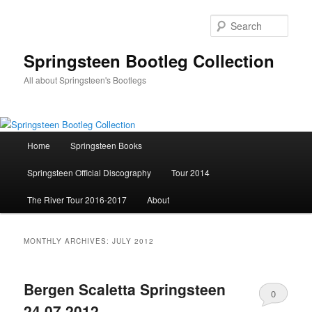
Skip
Skip
to
to
Sear
primary
secondary
content
content
Springsteen Bootleg Collection
All about Springsteen's Bootlegs
Main
Home
Springsteen Books
menu
Springsteen Official Discography
Tour 2014
The River Tour 2016-2017
About
MONTHLY ARCHIVES:
JULY 2012
Bergen Scaletta Springsteen
0
24.07.2012