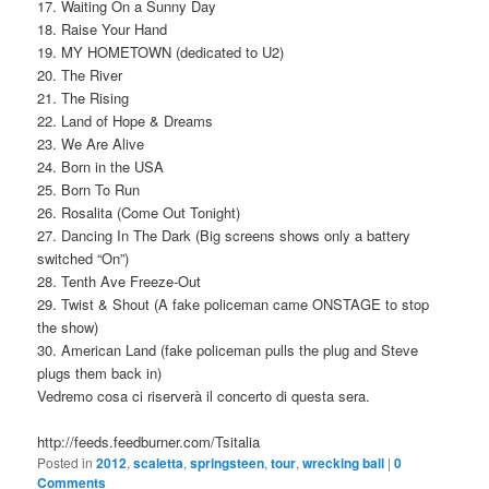
17. Waiting On a Sunny Day
18. Raise Your Hand
19. MY HOMETOWN (dedicated to U2)
20. The River
21. The Rising
22. Land of Hope & Dreams
23. We Are Alive
24. Born in the USA
25. Born To Run
26. Rosalita (Come Out Tonight)
27. Dancing In The Dark (Big screens shows only a battery
switched “On”)
28. Tenth Ave Freeze-Out
29. Twist & Shout (A fake policeman came ONSTAGE to stop
the show)
30. American Land (fake policeman pulls the plug and Steve
plugs them back in)
Vedremo cosa ci riserverà il concerto di questa sera.
http://feeds.feedburner.com/Tsitalia
Posted in
2012
,
scaletta
,
springsteen
,
tour
,
wrecking ball
|
0
Comments