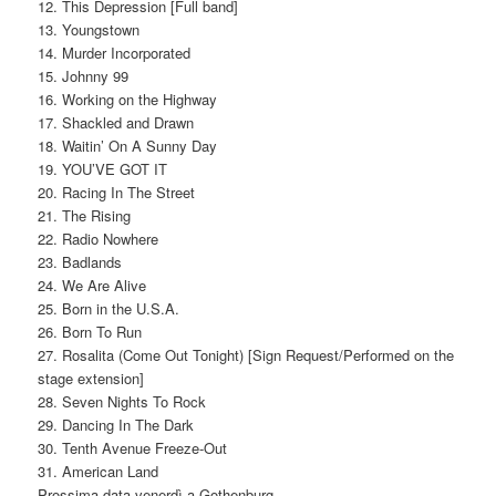
12. This Depression [Full band]
13. Youngstown
14. Murder Incorporated
15. Johnny 99
16. Working on the Highway
17. Shackled and Drawn
18. Waitin’ On A Sunny Day
19. YOU’VE GOT IT
20. Racing In The Street
21. The Rising
22. Radio Nowhere
23. Badlands
24. We Are Alive
25. Born in the U.S.A.
26. Born To Run
27. Rosalita (Come Out Tonight) [Sign Request/Performed on the
stage extension]
28. Seven Nights To Rock
29. Dancing In The Dark
30. Tenth Avenue Freeze-Out
31. American Land
Prossima data venerdì a Gothenburg.