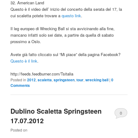
32. American Land
Questo è il video dell’ inizio del concerto della serata del 17, la
cui scaletta potete trovare a
questo link
.
Il leg europeo di Wrecking Ball si sta avvicinando alla fine,
mancano infatti solo sei date, a partire da quella di sabato
prossimo a Oslo.
Avete già fatto cliccato sul “Mi piace” della pagina Facebook?
Questo è il link
.
http://feeds.feedburner.com/Tsitalia
Posted in
2012
,
scaletta
,
springsteen
,
tour
,
wrecking ball
|
0
Comments
Dublino Scaletta Springsteen
0
17.07.2012
Comments
Posted on