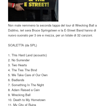
Non male nemmeno la seconda tappa del tour di Wrecking Ball a
Dublino, ieri sera Bruce Springsteen e la E-Street Band hanno di
nuovo suonato per 3 ore e mezza, per un totale di 32 canzoni.
SCALETTA (da SPL)
1. This Hard Land (acoustic)
2. No Surrender
3. Two Hearts
4. The Ties The Bind
5. We Take Care of Our Own
6. Badlands
7. Something In The Night
8. Adam Raised a Cain
9. Wrecking Ball
10. Death to My Hometown
11. My City of Ruins