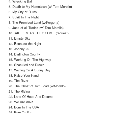
4. Wrecking Ball
5. Death to My Hometown (w/ Tom Morello)
6. My City of Ruins
7. Spirit In The Night
8. The Promised Land (w/Forgerty)
9. Jack of all Trades (w/ Tom Morello)
10.TAKE ‘EM AS THEY COME (request)
11. Empty Sky
12. Because the Night
13. Johnny 99
14. Darlington County
15. Working On The Highway
16. Shackled and Drawn
17. Waiting On A Sunny Day
18. Raise Your Hand
19. The River
20. The Ghost of Tom Joad (w/Morello)
21. The Rising
22. Land Of Hope And Dreams
23. We Are Alive
24. Born In The USA
25. Born To Run