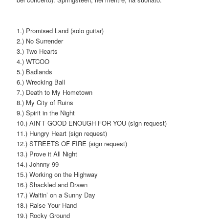
1.) Promised Land (solo guitar)
2.) No Surrender
3.) Two Hearts
4.) WTCOO
5.) Badlands
6.) Wrecking Ball
7.) Death to My Hometown
8.) My City of Ruins
9.) Spirit in the Night
10.) AIN’T GOOD ENOUGH FOR YOU (sign request)
11.) Hungry Heart (sign request)
12.) STREETS OF FIRE (sign request)
13.) Prove it All Night
14.) Johnny 99
15.) Working on the Highway
16.) Shackled and Drawn
17.) Waitin’ on a Sunny Day
18.) Raise Your Hand
19.) Rocky Ground