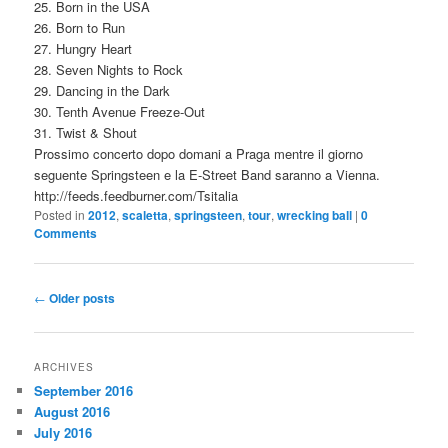
25. Born in the USA
26. Born to Run
27. Hungry Heart
28. Seven Nights to Rock
29. Dancing in the Dark
30. Tenth Avenue Freeze-Out
31. Twist & Shout
Prossimo concerto dopo domani a Praga mentre il giorno
seguente Springsteen e la E-Street Band saranno a Vienna.
http://feeds.feedburner.com/Tsitalia
Posted in
2012
,
scaletta
,
springsteen
,
tour
,
wrecking ball
|
0
Comments
Post
←
Older posts
navigation
ARCHIVES
September 2016
August 2016
July 2016