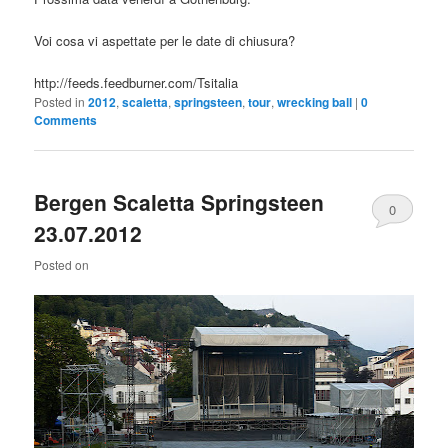
Voi cosa vi aspettate per le date di chiusura?
http://feeds.feedburner.com/Tsitalia
Posted in
2012
,
scaletta
,
springsteen
,
tour
,
wrecking ball
|
0
Comments
Bergen Scaletta Springsteen
0
23.07.2012
Comments
Posted on