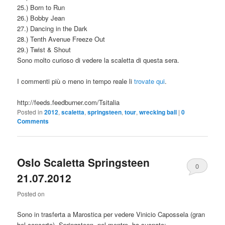
25.) Born to Run
26.) Bobby Jean
27.) Dancing in the Dark
28.) Tenth Avenue Freeze Out
29.) Twist & Shout
Sono molto curioso di vedere la scaletta di questa sera.
I commenti più o meno in tempo reale li
trovate qui
.
http://feeds.feedburner.com/Tsitalia
Posted in
2012
,
scaletta
,
springsteen
,
tour
,
wrecking ball
|
0
Comments
Oslo Scaletta Springsteen
0
21.07.2012
Comments
Posted on
Sono in trasferta a Marostica per vedere Vinicio Capossela (gran
bel concerto). Springsteen, nel mentre, ha suonato: