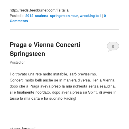
http://feeds.feedburner.com/Tsitalia
Posted in
2012
,
scaletta
,
springsteen
,
tour
,
wrecking ball
|
0
Comments
Praga e Vienna Concerti
0
Springsteen
Comments
Posted on
Ho trovato una rete molto instabile, sarò brevissimo.
Concerti molto belli anche se in maniera diversa. Ieri a Vienna,
dopo che a Praga aveva preso la mia richiesta senza esaudirla,
si è finalmente ricordato, dopo averla presa su Spirit, di avere in
tasca la mia carta e ha suonato Racing!
—
skype: larryetsi