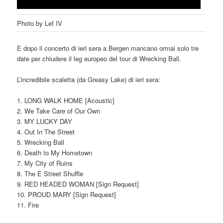
Photo by Lef IV
E dopo il concerto di ieri sera a Bergen mancano ormai solo tre
date per chiudere il leg europeo del tour di Wrecking Ball.
L’incredibile scaletta (da Greasy Lake) di ieri sera:
1. LONG WALK HOME [Acoustic]
2. We Take Care of Our Own
3. MY LUCKY DAY
4. Out In The Street
5. Wrecking Ball
6. Death to My Hometown
7. My City of Ruins
8. The E Street Shuffle
9. RED HEADED WOMAN [Sign Request]
10. PROUD MARY [Sign Request]
11. Fire