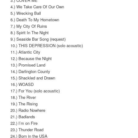
3.) COVER ME
4.) We Take Care Of Our Own
5.) Wrecking Ball
6.) Death To My Hometown
7.) My City Of Ruins
8.) Spirit In The Night
9.) Seaside Bar Song (request)
10.) THIS DEPRESSION (solo acoustic)
11.) Atlantic City
12.) Because the NIght
13.) Promised Land
14.) Darlington County
15.) Shackled and Drawn
16.) WOASD
17.) For You (solo acoustic)
18.) The River
19.) The Rising
20.) Radio Nowhere
21.) Badlands
22.) I’m on Fire
23.) Thunder Road
24.) Born in the USA