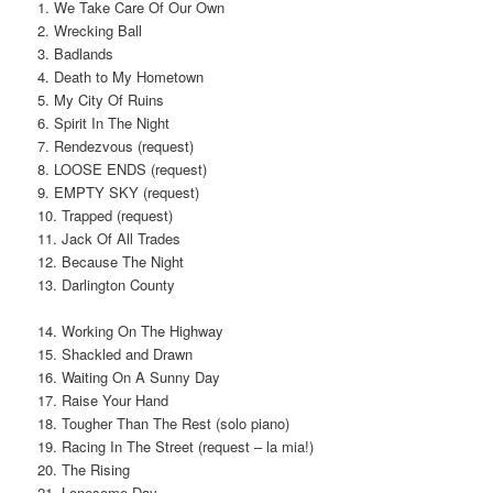
1. We Take Care Of Our Own
2. Wrecking Ball
3. Badlands
4. Death to My Hometown
5. My City Of Ruins
6. Spirit In The Night
7. Rendezvous (request)
8. LOOSE ENDS (request)
9. EMPTY SKY (request)
10. Trapped (request)
11. Jack Of All Trades
12. Because The Night
13. Darlington County
14. Working On The Highway
15. Shackled and Drawn
16. Waiting On A Sunny Day
17. Raise Your Hand
18. Tougher Than The Rest (solo piano)
19. Racing In The Street (request – la mia!)
20. The Rising
21. Lonesome Day