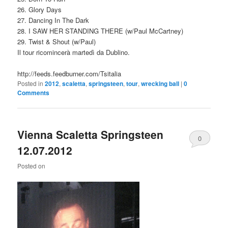
26. Glory Days
27. Dancing In The Dark
28. I SAW HER STANDING THERE (w/Paul McCartney)
29. Twist & Shout (w/Paul)
Il tour ricomincerà martedì da Dublino.
http://feeds.feedburner.com/Tsitalia
Posted in
2012
,
scaletta
,
springsteen
,
tour
,
wrecking ball
|
0
Comments
Vienna Scaletta Springsteen
0
12.07.2012
Comments
Posted on