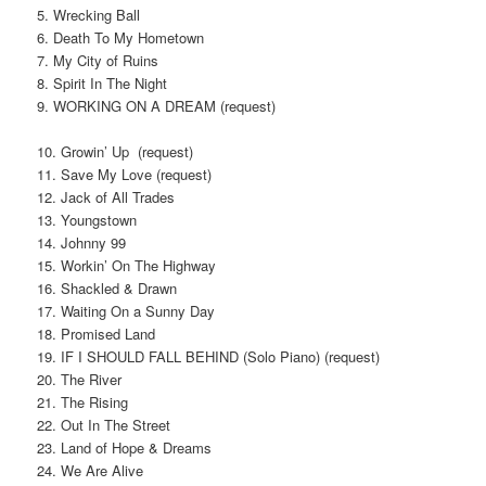
5. Wrecking Ball
6. Death To My Hometown
7. My City of Ruins
8. Spirit In The Night
9. WORKING ON A DREAM (request)
10. Growin’ Up (request)
11. Save My Love (request)
12. Jack of All Trades
13. Youngstown
14. Johnny 99
15. Workin’ On The Highway
16. Shackled & Drawn
17. Waiting On a Sunny Day
18. Promised Land
19. IF I SHOULD FALL BEHIND (Solo Piano) (request)
20. The River
21. The Rising
22. Out In The Street
23. Land of Hope & Dreams
24. We Are Alive