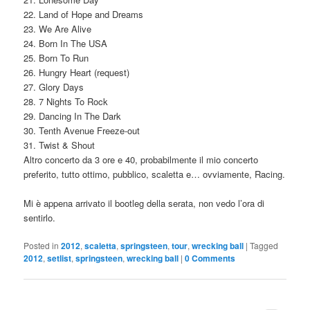
22. Land of Hope and Dreams
23. We Are Alive
24. Born In The USA
25. Born To Run
26. Hungry Heart (request)
27. Glory Days
28. 7 Nights To Rock
29. Dancing In The Dark
30. Tenth Avenue Freeze-out
31. Twist & Shout
Altro concerto da 3 ore e 40, probabilmente il mio concerto
preferito, tutto ottimo, pubblico, scaletta e… ovviamente, Racing.
Mi è appena arrivato il bootleg della serata, non vedo l’ora di
sentirlo.
Posted in
2012
,
scaletta
,
springsteen
,
tour
,
wrecking ball
|
Tagged
2012
,
setlist
,
springsteen
,
wrecking ball
|
0 Comments