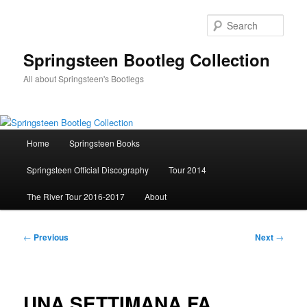
Skip
to
Sear
primary
content
Springsteen Bootleg Collection
All about Springsteen's Bootlegs
Main
Home
Springsteen Books
menu
Springsteen Official Discography
Tour 2014
The River Tour 2016-2017
About
Post
←
Previous
Next
→
navigation
UNA SETTIMANA FA