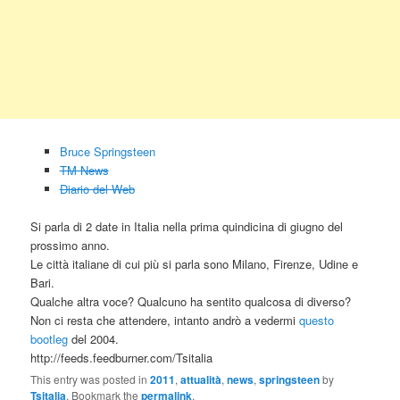
Bruce Springsteen
TM News
Diario del Web
Si parla di 2 date in Italia nella prima quindicina di giugno del
prossimo anno.
Le città italiane di cui più si parla sono Milano, Firenze, Udine e
Bari.
Qualche altra voce? Qualcuno ha sentito qualcosa di diverso?
Non ci resta che attendere, intanto andrò a vedermi
questo
bootleg
del 2004.
http://feeds.feedburner.com/Tsitalia
This entry was posted in
2011
,
attualità
,
news
,
springsteen
by
Tsitalia
. Bookmark the
permalink
.