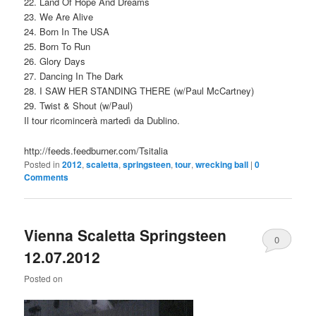
22. Land Of Hope And Dreams
23. We Are Alive
24. Born In The USA
25. Born To Run
26. Glory Days
27. Dancing In The Dark
28. I SAW HER STANDING THERE (w/Paul McCartney)
29. Twist & Shout (w/Paul)
Il tour ricomincerà martedì da Dublino.
http://feeds.feedburner.com/Tsitalia
Posted in
2012
,
scaletta
,
springsteen
,
tour
,
wrecking ball
|
0
Comments
Vienna Scaletta Springsteen
0
12.07.2012
Comments
Posted on