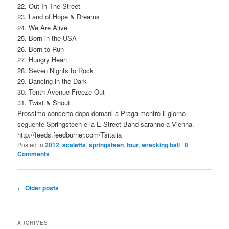
22. Out In The Street
23. Land of Hope & Dreams
24. We Are Alive
25. Born in the USA
26. Born to Run
27. Hungry Heart
28. Seven Nights to Rock
29. Dancing in the Dark
30. Tenth Avenue Freeze-Out
31. Twist & Shout
Prossimo concerto dopo domani a Praga mentre il giorno
seguente Springsteen e la E-Street Band saranno a Vienna.
http://feeds.feedburner.com/Tsitalia
Posted in
2012
,
scaletta
,
springsteen
,
tour
,
wrecking ball
|
0
Comments
Post
←
Older posts
navigation
ARCHIVES