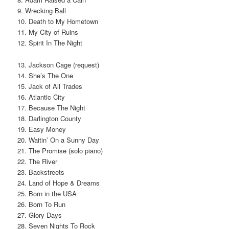
9. Wrecking Ball
10. Death to My Hometown
11. My City of Ruins
12. Spirit In The Night
13. Jackson Cage (request)
14. She’s The One
15. Jack of All Trades
16. Atlantic City
17. Because The Night
18. Darlington County
19. Easy Money
20. Waitin’ On a Sunny Day
21. The Promise (solo piano)
22. The River
23. Backstreets
24. Land of Hope & Dreams
25. Born in the USA
26. Born To Run
27. Glory Days
28. Seven Nights To Rock