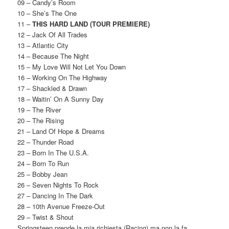
09 – Candy’s Room
10 – She’s The One
11 –
THIS HARD LAND (TOUR PREMIERE)
12 – Jack Of All Trades
13 – Atlantic City
14 – Because The Night
15 – My Love Will Not Let You Down
16 – Working On The Highway
17 – Shackled & Drawn
18 – Waitin’ On A Sunny Day
19 – The River
20 – The Rising
21 – Land Of Hope & Dreams
22 – Thunder Road
23 – Born In The U.S.A.
24 – Born To Run
25 – Bobby Jean
26 – Seven Nights To Rock
27 – Dancing In The Dark
28 – 10th Avenue Freeze-Out
29 – Twist & Shout
Springsteen prende la mia richiesta (Racing) ma non la fa,