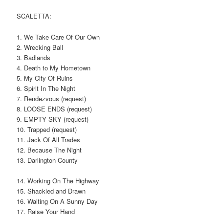
SCALETTA:
1. We Take Care Of Our Own
2. Wrecking Ball
3. Badlands
4. Death to My Hometown
5. My City Of Ruins
6. Spirit In The Night
7. Rendezvous (request)
8. LOOSE ENDS (request)
9. EMPTY SKY (request)
10. Trapped (request)
11. Jack Of All Trades
12. Because The Night
13. Darlington County
14. Working On The Highway
15. Shackled and Drawn
16. Waiting On A Sunny Day
17. Raise Your Hand