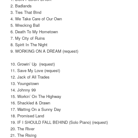
2. Badlands
3. Ties That Bind
4. We Take Care of Our Own
5. Wrecking Ball
6. Death To My Hometown
7. My City of Ruins
8. Spirit In The Night
9. WORKING ON A DREAM (request)
10. Growin’ Up (request)
11. Save My Love (request)
12. Jack of All Trades
13. Youngstown
14. Johnny 99
15. Workin’ On The Highway
16. Shackled & Drawn
17. Waiting On a Sunny Day
18. Promised Land
19. IF I SHOULD FALL BEHIND (Solo Piano) (request)
20. The River
21. The Rising