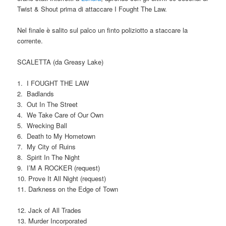
Twist & Shout prima di attaccare I Fought The Law.
Nel finale è salito sul palco un finto poliziotto a staccare la
corrente.
SCALETTA (da Greasy Lake)
1. I FOUGHT THE LAW
2. Badlands
3. Out In The Street
4. We Take Care of Our Own
5. Wrecking Ball
6. Death to My Hometown
7. My City of Ruins
8. Spirit In The Night
9. I’M A ROCKER (request)
10. Prove It All Night (request)
11. Darkness on the Edge of Town
12. Jack of All Trades
13. Murder Incorporated