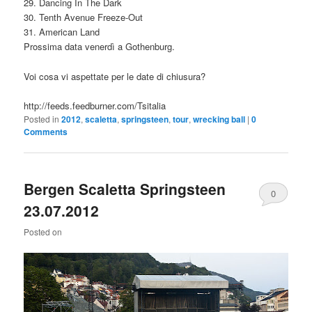
29. Dancing In The Dark
30. Tenth Avenue Freeze-Out
31. American Land
Prossima data venerdì a Gothenburg.
Voi cosa vi aspettate per le date di chiusura?
http://feeds.feedburner.com/Tsitalia
Posted in
2012
,
scaletta
,
springsteen
,
tour
,
wrecking ball
|
0
Comments
Bergen Scaletta Springsteen
0
23.07.2012
Comments
Posted on