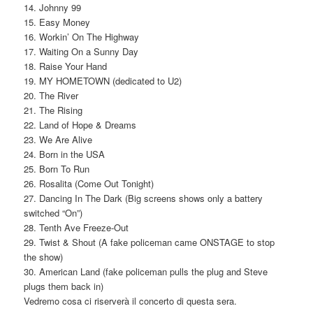
14. Johnny 99
15. Easy Money
16. Workin’ On The Highway
17. Waiting On a Sunny Day
18. Raise Your Hand
19. MY HOMETOWN (dedicated to U2)
20. The River
21. The Rising
22. Land of Hope & Dreams
23. We Are Alive
24. Born in the USA
25. Born To Run
26. Rosalita (Come Out Tonight)
27. Dancing In The Dark (Big screens shows only a battery
switched “On”)
28. Tenth Ave Freeze-Out
29. Twist & Shout (A fake policeman came ONSTAGE to stop
the show)
30. American Land (fake policeman pulls the plug and Steve
plugs them back in)
Vedremo cosa ci riserverà il concerto di questa sera.