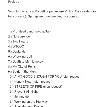
Posted on
Sono in trasferta a Marostica per vedere Vinicio Capossela (gran
bel concerto). Springsteen, nel mentre, ha suonato:
1.) Promised Land (solo guitar)
2.) No Surrender
3.) Two Hearts
4.) WTCOO
5.) Badlands
6.) Wrecking Ball
7.) Death to My Hometown
8.) My City of Ruins
9.) Spirit in the Night
10.) AIN’T GOOD ENOUGH FOR YOU (sign request)
11.) Hungry Heart (sign request)
12.) STREETS OF FIRE (sign request)
13.) Prove it All Night
14.) Johnny 99
15.) Working on the Highway
16.) Shackled and Drawn