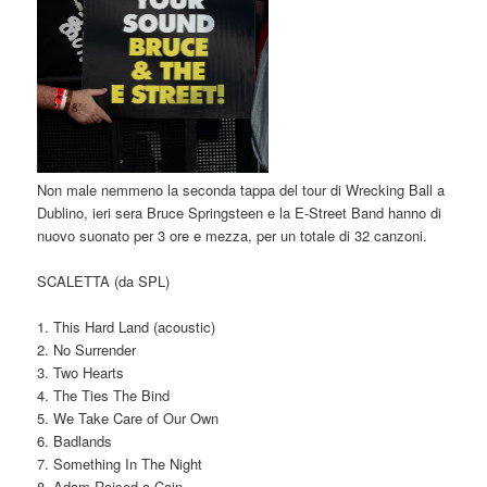
Non male nemmeno la seconda tappa del tour di Wrecking Ball a
Dublino, ieri sera Bruce Springsteen e la E-Street Band hanno di
nuovo suonato per 3 ore e mezza, per un totale di 32 canzoni.
SCALETTA (da SPL)
1. This Hard Land (acoustic)
2. No Surrender
3. Two Hearts
4. The Ties The Bind
5. We Take Care of Our Own
6. Badlands
7. Something In The Night
8. Adam Raised a Cain