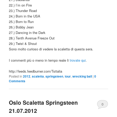
22.) I’m on Fire
23.) Thunder Road
24.) Born in the USA
25.) Born to Run
26.) Bobby Jean
27.) Dancing in the Dark
28.) Tenth Avenue Freeze Out
29.) Twist & Shout
Sono molto curioso di vedere la scaletta di questa sera.
I commenti più o meno in tempo reale li
trovate qui
.
http://feeds.feedburner.com/Tsitalia
Posted in
2012
,
scaletta
,
springsteen
,
tour
,
wrecking ball
|
0
Comments
Oslo Scaletta Springsteen
0
21.07.2012
Comments