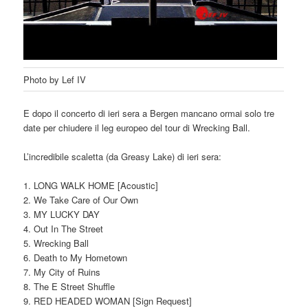
Photo by Lef IV
E dopo il concerto di ieri sera a Bergen mancano ormai solo tre
date per chiudere il leg europeo del tour di Wrecking Ball.
L’incredibile scaletta (da Greasy Lake) di ieri sera:
1. LONG WALK HOME [Acoustic]
2. We Take Care of Our Own
3. MY LUCKY DAY
4. Out In The Street
5. Wrecking Ball
6. Death to My Hometown
7. My City of Ruins
8. The E Street Shuffle
9. RED HEADED WOMAN [Sign Request]