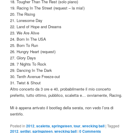
18. Tougher Than The Rest (solo piano)
19. Racing In The Street (request – la mia!)
20. The Rising
21. Lonesome Day
22. Land of Hope and Dreams
23. We Are Alive
24. Born In The USA
25. Born To Run
26. Hungry Heart (request)
27. Glory Days
28. 7 Nights To Rock
29. Dancing In The Dark
30. Tenth Avenue Freeze-out
31. Twist & Shout
Altro concerto da 3 ore e 40, probabilmente il mio concerto
preferito, tutto ottimo, pubblico, scaletta e… ovviamente, Racing.
Mi è appena arrivato il bootleg della serata, non vedo l’ora di
sentirlo.
Posted in
2012
,
scaletta
,
springsteen
,
tour
,
wrecking ball
|
Tagged
2012
,
setlist
,
springsteen
,
wrecking ball
|
0 Comments