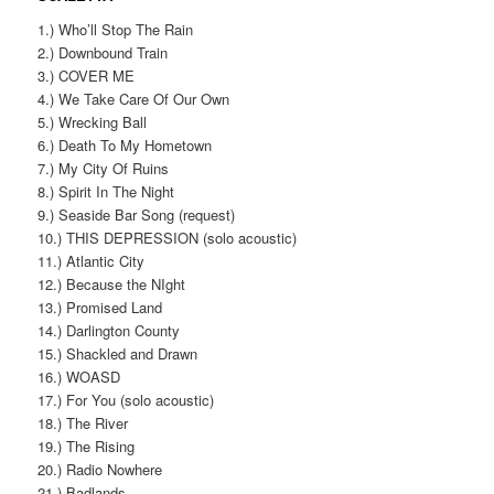
1.) Who’ll Stop The Rain
2.) Downbound Train
3.) COVER ME
4.) We Take Care Of Our Own
5.) Wrecking Ball
6.) Death To My Hometown
7.) My City Of Ruins
8.) Spirit In The Night
9.) Seaside Bar Song (request)
10.) THIS DEPRESSION (solo acoustic)
11.) Atlantic City
12.) Because the NIght
13.) Promised Land
14.) Darlington County
15.) Shackled and Drawn
16.) WOASD
17.) For You (solo acoustic)
18.) The River
19.) The Rising
20.) Radio Nowhere
21.) Badlands