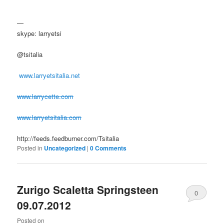
—
skype: larryetsi
@tsitalia
www.larryetsitalia.net
www.larrycette.com
www.larryetsitalia.com
http://feeds.feedburner.com/Tsitalia
Posted in
Uncategorized
|
0 Comments
Zurigo Scaletta Springsteen
0
09.07.2012
Comments
Posted on