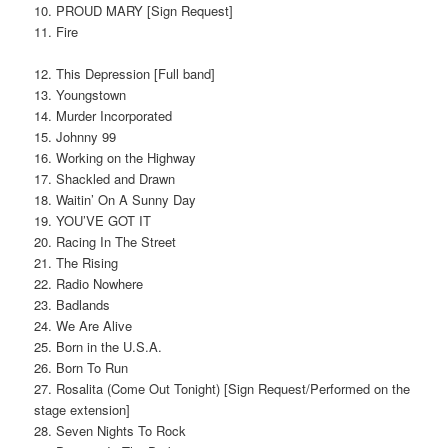
10. PROUD MARY [Sign Request]
11. Fire
12. This Depression [Full band]
13. Youngstown
14. Murder Incorporated
15. Johnny 99
16. Working on the Highway
17. Shackled and Drawn
18. Waitin’ On A Sunny Day
19. YOU’VE GOT IT
20. Racing In The Street
21. The Rising
22. Radio Nowhere
23. Badlands
24. We Are Alive
25. Born in the U.S.A.
26. Born To Run
27. Rosalita (Come Out Tonight) [Sign Request/Performed on the
stage extension]
28. Seven Nights To Rock