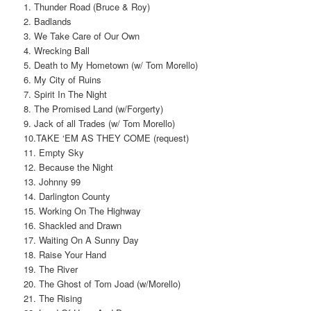
1. Thunder Road (Bruce & Roy)
2. Badlands
3. We Take Care of Our Own
4. Wrecking Ball
5. Death to My Hometown (w/ Tom Morello)
6. My City of Ruins
7. Spirit In The Night
8. The Promised Land (w/Forgerty)
9. Jack of all Trades (w/ Tom Morello)
10.TAKE ‘EM AS THEY COME (request)
11. Empty Sky
12. Because the Night
13. Johnny 99
14. Darlington County
15. Working On The Highway
16. Shackled and Drawn
17. Waiting On A Sunny Day
18. Raise Your Hand
19. The River
20. The Ghost of Tom Joad (w/Morello)
21. The Rising