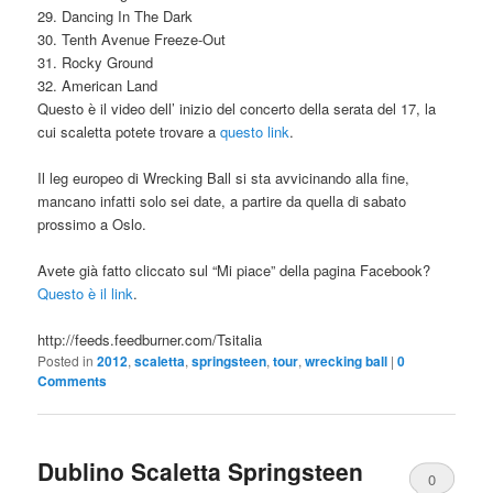
29. Dancing In The Dark
30. Tenth Avenue Freeze-Out
31. Rocky Ground
32. American Land
Questo è il video dell’ inizio del concerto della serata del 17, la
cui scaletta potete trovare a
questo link
.
Il leg europeo di Wrecking Ball si sta avvicinando alla fine,
mancano infatti solo sei date, a partire da quella di sabato
prossimo a Oslo.
Avete già fatto cliccato sul “Mi piace” della pagina Facebook?
Questo è il link
.
http://feeds.feedburner.com/Tsitalia
Posted in
2012
,
scaletta
,
springsteen
,
tour
,
wrecking ball
|
0
Comments
Dublino Scaletta Springsteen
0