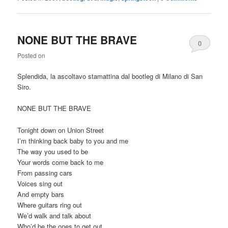
NONE BUT THE BRAVE
0
Posted on
Comments
Splendida, la ascoltavo stamattina dal bootleg di Milano di San
Siro.
NONE BUT THE BRAVE
Tonight down on Union Street
I’m thinking back baby to you and me
The way you used to be
Your words come back to me
From passing cars
Voices sing out
And empty bars
Where guitars ring out
We’d walk and talk about
Who’d be the ones to get out