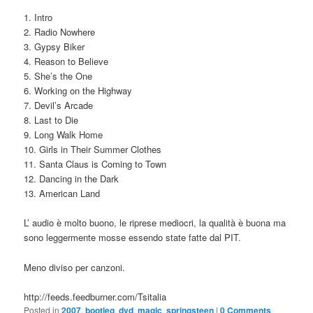
1. Intro
2. Radio Nowhere
3. Gypsy Biker
4. Reason to Believe
5. She’s the One
6. Working on the Highway
7. Devil’s Arcade
8. Last to Die
9. Long Walk Home
10. Girls in Their Summer Clothes
11. Santa Claus is Coming to Town
12. Dancing in the Dark
13. American Land
L’ audio è molto buono, le riprese mediocri, la qualità è buona ma
sono leggermente mosse essendo state fatte dal PIT.
Meno diviso per canzoni.
http://feeds.feedburner.com/Tsitalia
Posted in
2007
,
bootleg
,
dvd
,
magic
,
springsteen
|
0 Comments