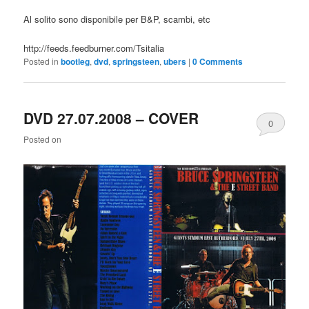
Al solito sono disponibile per B&P, scambi, etc
http://feeds.feedburner.com/Tsitalia
Posted in
bootleg
,
dvd
,
springsteen
,
ubers
|
0 Comments
DVD 27.07.2008 – COVER
0
Posted on
Comments