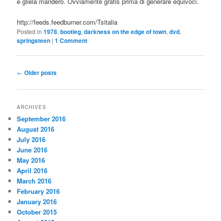
e gliela manderò. Ovviamente gratis prima di generare equivoci.
http://feeds.feedburner.com/Tsitalia
Posted in
1978
,
bootleg
,
darkness on the edge of town
,
dvd
,
springsteen
|
1 Comment
Post
←
Older posts
navigation
ARCHIVES
September 2016
August 2016
July 2016
June 2016
May 2016
April 2016
March 2016
February 2016
January 2016
October 2015