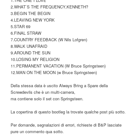
1.THE ONE I LOVE
2.WHAT`S THE FREQUENCY,KENNETH?
3.BEGIN THE BEGIN
4.LEAVING NEW YORK
5.STAR 69
6.FINAL STRAW
7.COUNTRY FEEDBACK (W Nils Lofgren)
8.WALK UNAFRAID
9.AROUND THE SUN
10.LOSING MY RELIGION
11.PERMANENT VACATION (W Bruce Springsteen)
12.MAN ON THE MOON (w Bruce Springsteen)
Della stessa data è uscito Always Bring a Spare della
Screwdevils che è un multi-camera,
ma contiene solo il set con Springsteen.
La copertina di questo bootleg la trovate qualche post più sotto.
Per domande, segnalazioni di errori, richieste di B&P lasciate
pure un commento qua sotto.