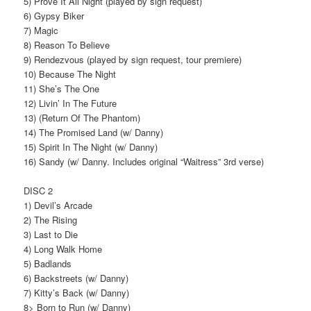
5) Prove It All Night (played by sign request)
6) Gypsy Biker
7) Magic
8) Reason To Believe
9) Rendezvous (played by sign request, tour premiere)
10) Because The Night
11) She’s The One
12) Livin’ In The Future
13) (Return Of The Phantom)
14) The Promised Land (w/ Danny)
15) Spirit In The Night (w/ Danny)
16) Sandy (w/ Danny. Includes original “Waitress” 3rd verse)
DISC 2
1) Devil’s Arcade
2) The Rising
3) Last to Die
4) Long Walk Home
5) Badlands
6) Backstreets (w/ Danny)
7) Kitty’s Back (w/ Danny)
8> Born to Run (w/ Danny)