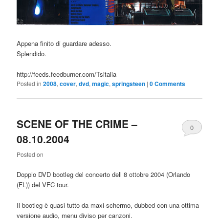
Appena finito di guardare adesso.
Splendido.
http://feeds.feedburner.com/Tsitalia
Posted in
2008
,
cover
,
dvd
,
magic
,
springsteen
|
0 Comments
SCENE OF THE CRIME –
0
08.10.2004
Comments
Posted on
Doppio DVD bootleg del concerto dell 8 ottobre 2004 (Orlando
(FL)) del VFC tour.
Il bootleg è quasi tutto da maxi-schermo, dubbed con una ottima
versione audio, menu diviso per canzoni.