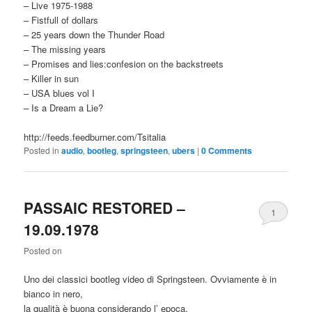
– Live 1975-1988
– Fistfull of dollars
– 25 years down the Thunder Road
– The missing years
– Promises and lies:confesion on the backstreets
– Killer in sun
– USA blues vol I
– Is a Dream a Lie?
http://feeds.feedburner.com/Tsitalia
Posted in
audio
,
bootleg
,
springsteen
,
ubers
|
0 Comments
PASSAIC RESTORED –
1
19.09.1978
Comment
Posted on
Uno dei classici bootleg video di Springsteen. Ovviamente è in
bianco in nero,
la qualità è buona considerando l’ epoca.