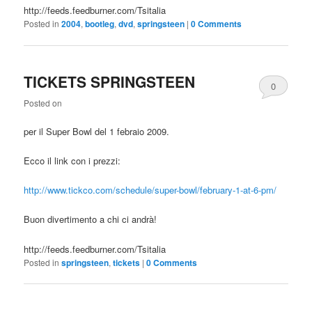
http://feeds.feedburner.com/Tsitalia
Posted in
2004
,
bootleg
,
dvd
,
springsteen
|
0 Comments
TICKETS SPRINGSTEEN
0
Posted on
Comments
per il Super Bowl del 1 febraio 2009.
Ecco il link con i prezzi:
http://www.tickco.com/schedule/super-bowl/february-1-at-6-pm/
Buon divertimento a chi ci andrà!
http://feeds.feedburner.com/Tsitalia
Posted in
springsteen
,
tickets
|
0 Comments