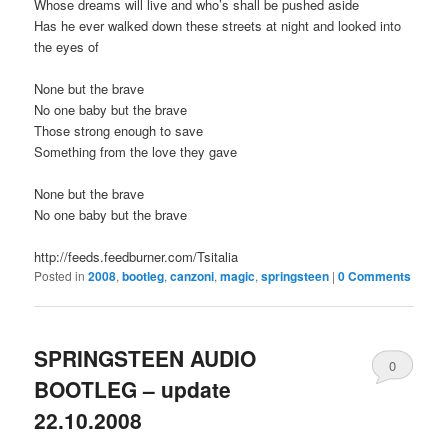
Whose dreams will live and who’s shall be pushed aside
Has he ever walked down these streets at night and looked into
the eyes of
None but the brave
No one baby but the brave
Those strong enough to save
Something from the love they gave
None but the brave
No one baby but the brave
http://feeds.feedburner.com/Tsitalia
Posted in
2008
,
bootleg
,
canzoni
,
magic
,
springsteen
|
0 Comments
SPRINGSTEEN AUDIO
0
BOOTLEG – update
Comments
22.10.2008